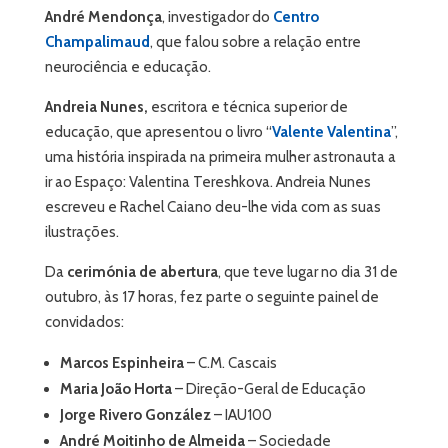
André Mendonça
, investigador do
Centro
Champalimaud
, que falou sobre a relação entre
neurociência e educação.
Andreia Nunes,
escritora e técnica superior de
educação, que apresentou o livro “
Valente Valentina
”,
uma história inspirada na primeira mulher astronauta a
ir ao Espaço: Valentina Tereshkova. Andreia Nunes
escreveu e Rachel Caiano deu-lhe vida com as suas
ilustrações.
Da
cerimónia de abertura
, que teve lugar no dia 31 de
outubro, às 17 horas, fez parte o seguinte painel de
convidados:
Marcos Espinheira
– C.M. Cascais
Maria João Horta
– Direção-Geral de Educação
Jorge Rivero González
– IAU100
André Moitinho de Almeida
– Sociedade