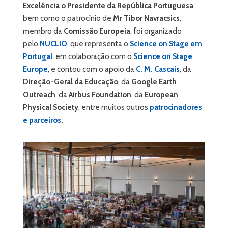
Excelência o Presidente da República Portuguesa
,
bem como o patrocínio de
Mr Tibor Navracsics
,
membro da
Comissão Europeia
, foi organizado
pelo
NUCLIO
, que representa o
Science on Stage em
Portugal
, em colaboração com o
Science on Stage
Europe
, e contou com o apoio da
C. M. Cascais
, da
Direção-Geral da Educação
, da
Google Earth
Outreach
, da
Airbus Foundation
, da
European
Physical Society
, entre muitos outros
patrocinadores
e parceiros
.