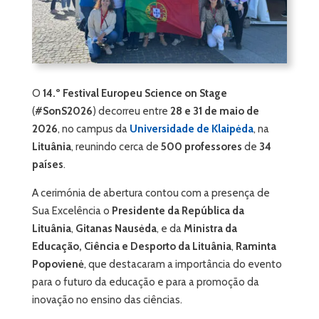
O
14.º Festival Europeu Science on Stage
(
#SonS2026
) decorreu entre
28 e 31 de maio de
2026
, no campus da
Universidade de Klaipėda
, na
Lituânia
, reunindo cerca de
500 professores
de
34
países
.
A cerimónia de abertura contou com a presença de
Sua Excelência o
Presidente da República da
Lituânia
,
Gitanas Nausėda
, e da
Ministra da
Educação, Ciência e Desporto da Lituânia
,
Raminta
Popovienė
, que destacaram a importância do evento
para o futuro da educação e para a promoção da
inovação no ensino das ciências.