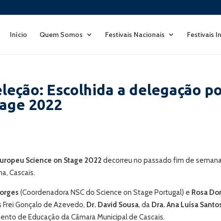
Início
Quem Somos
Festivais Nacionais
Festivais I
leção: Escolhida a delegação p
tage 2022
 Europeu Science on Stage 2022
decorreu no passado fim de semana
, Cascais.
Borges
(Coordenadora NSC do Science on Stage Portugal) e
Rosa Do
s Frei Gonçalo de Azevedo,
Dr. David Sousa
, da
Dra. Ana Luísa Santo
nto de Educação da Câmara Municipal de Cascais.