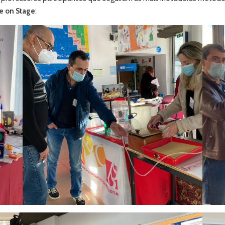
ce on Stage
: